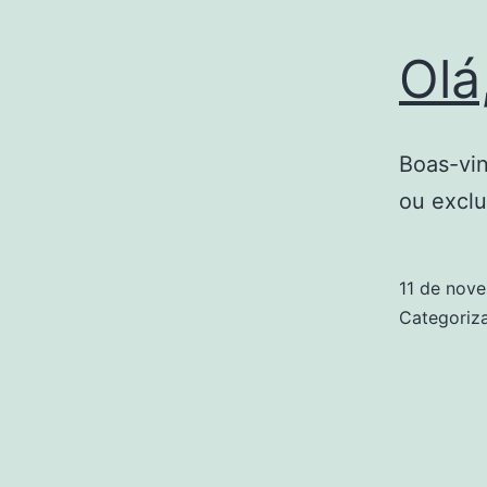
Olá
Boas-vin
ou exclu
11 de nov
Categori